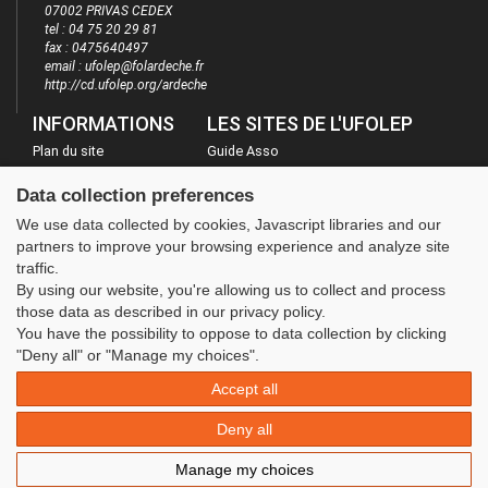
07002 PRIVAS CEDEX
tel : 04 75 20 29 81
fax : 0475640497
email : ufolep@folardeche.fr
http://cd.ufolep.org/ardeche
INFORMATIONS
LES SITES DE L'UFOLEP
Plan du site
Guide Asso
FAQ
Communication Asso
Data collection preferences
Mentions légales
Inscriptions évènements
We use data collected by cookies, Javascript libraries and our
Administration
partners to improve your browsing experience and analyze site
traffic.
By using our website, you're allowing us to collect and process
those data as described in our privacy policy.
You have the possibility to oppose to data collection by clicking
"Deny all" or "Manage my choices".
Accept all
Deny all
Manage my choices
© 2020 UFOLEP . All rights reserved | Design by
W3layouts.