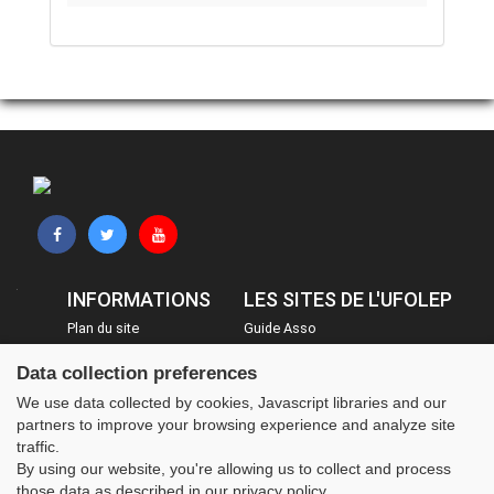
INFORMATIONS
LES SITES DE L'UFOLEP
Plan du site
Guide Asso
FAQ
Communication Asso
Data collection preferences
Mentions légales
Inscriptions évènements
We use data collected by cookies, Javascript libraries and our
Administration
partners to improve your browsing experience and analyze site
traffic.
By using our website, you're allowing us to collect and process
those data as described in our privacy policy.