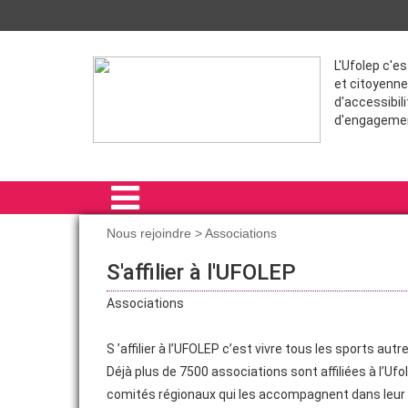
L'Ufolep c'e
et citoyenne
d'accessibili
d'engageme
Nous rejoindre > Associations
ACCUEIL
S'affilier à l'UFOLEP
PRÉSENTATION
Associations
NOUS REJOINDRE
S ’affilier à l’UFOLEP c’est vivre tous les sports autr
COMMUNICATION
Déjà plus de 7500 associations sont affiliées à l’U
comités régionaux qui les accompagnent dans leur v
SPORT SANTE