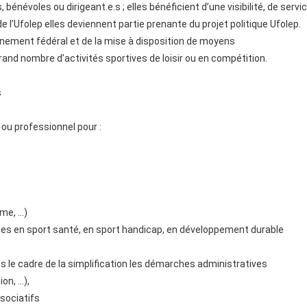
bénévoles ou dirigeant.e.s ; elles bénéficient d’une visibilité, de serv
de l’Ufolep elles deviennent partie prenante du projet politique Ufolep.
agnement fédéral et de la mise à disposition de moyens
grand nombre d’activités sportives de loisir ou en compétition.
s
ou professionnel pour :
me, …)
ues en sport santé, en sport handicap, en développement durable
dans le cadre de la simplification les démarches administratives
on, …),
sociatifs