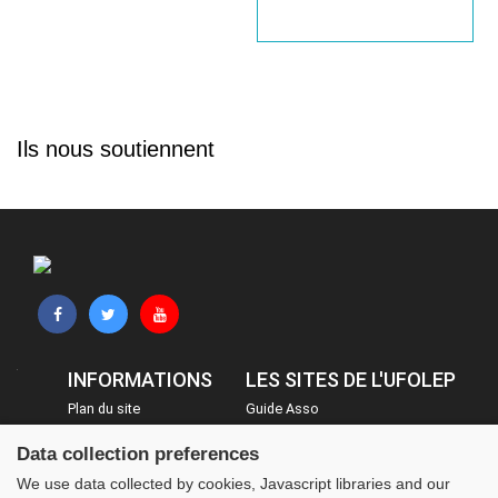
Ils nous soutiennent
INFORMATIONS
LES SITES DE L'UFOLEP
Plan du site
Guide Asso
FAQ
Communication Asso
Data collection preferences
Mentions légales
Inscriptions évènements
We use data collected by cookies, Javascript libraries and our
Administration