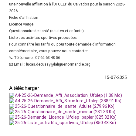
une nouvelle affiliation à l’UFOLEP du Calvados pour la saison 2025-
2026 :
Fiche d'affiliation
Licence vierge
Questionnaire de santé (adultes et enfants)
Liste des activités sportives proposées
Pour connaître les tarifs ou pour toute demande d'information
complémentaire, vous pouvez nous contacter :
📞 Téléphone : 07 62 63 48 56
📧 Email : lucas.decussy@laliguenormandie.org
15-07-2025
A télécharger
A4-25-26-Demande_Affi_Association_Ufolep (1.08 Mo)
A4-25-26-Demande_Affi_Structure_Ufolep (388.91 Ko)
25-26-Questionnaire_de_sante_Adulte (279.96 Ko)
25-26-Questionnaire_de_sante_mineur (231.33 Ko)
25-26-Demande_Licence_Ufolep_papier (825.32 Ko)
25-26-Liste_activités_sportives_Ufolep (850.48 Ko)