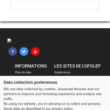
INFORMATIONS
LES SITES DE L'UFOLEP
Plan du site
Guide Asso
FAQ
Communication Asso
Data collection preferences
Mentions légales
Inscriptions évènements
We use data collected by cookies, Javascript libraries and our
Administration
partners to improve your browsing experience and analyze site
traffic.
By using our website, you're allowing us to collect and process
those data as described in our privacy policy.