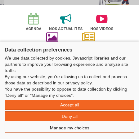
AGENDA
NOS ACTUALITES
NOS VIDEOS
ALBUM PHOTOS
NOTRE REVUE
Data collection preferences
Nos actualités
We use data collected by cookies, Javascript libraries and our
partners to improve your browsing experience and analyze site
traffic.
By using our website, you're allowing us to collect and process
those data as described in our privacy policy.
You have the possibility to oppose to data collection by clicking
Découvrir l'UFOLEP
"Deny all" or "Manage my choices".
Accept all
Deny all
NOS SERVICES
ADHÉRENTS
Manage my choices