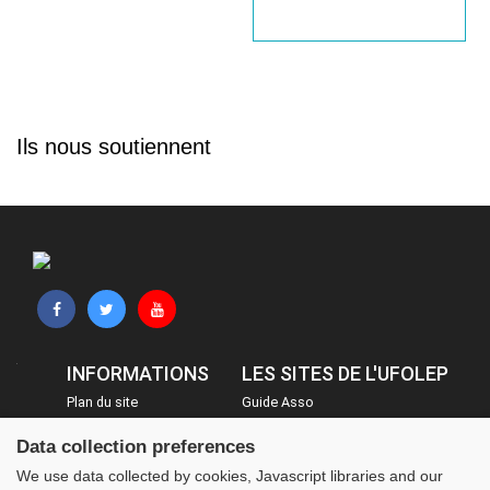
Ils nous soutiennent
INFORMATIONS
LES SITES DE L'UFOLEP
Plan du site
Guide Asso
FAQ
Communication Asso
Data collection preferences
Mentions légales
Inscriptions évènements
We use data collected by cookies, Javascript libraries and our
Administration