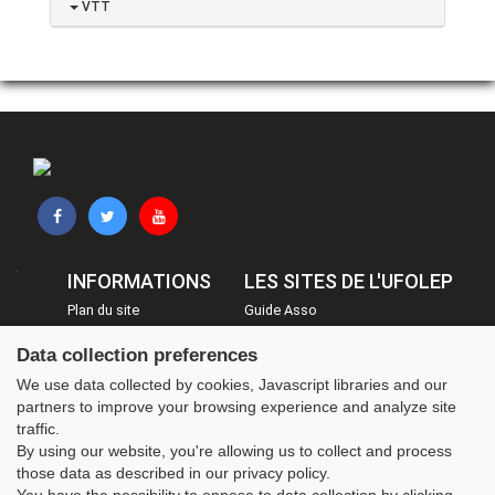
VTT
INFORMATIONS
LES SITES DE L'UFOLEP
Plan du site
Guide Asso
FAQ
Communication Asso
Data collection preferences
Mentions légales
Inscriptions évènements
We use data collected by cookies, Javascript libraries and our
Administration
partners to improve your browsing experience and analyze site
traffic.
By using our website, you're allowing us to collect and process
those data as described in our privacy policy.