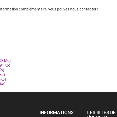
'information complémentaire, vous pouvez nous contacter :
08 Mo)
91 Ko)
Ko)
Ko)
 Ko)
 Ko)
INFORMATIONS
LES SITES DE