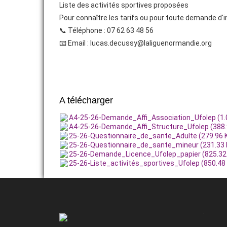
Liste des activités sportives proposées
Pour connaître les tarifs ou pour toute demande d
CAMPAGNE 25/26
📞 Téléphone : 07 62 63 48 56
ACTIVITÉS SPORTIVES
📧 Email : lucas.decussy@laliguenormandie.org
SPORTS NATURE
ACTIVITÉS THÉMATIQUES
A télécharger
FORMATION
A4-25-26-Demande_Affi_Association_Ufolep (1.
A4-25-26-Demande_Affi_Structure_Ufolep (388.
25-26-Questionnaire_de_sante_Adulte (279.96 
25-26-Questionnaire_de_sante_mineur (231.33 
25-26-Demande_Licence_Ufolep_papier (825.32
25-26-Liste_activités_sportives_Ufolep (850.48