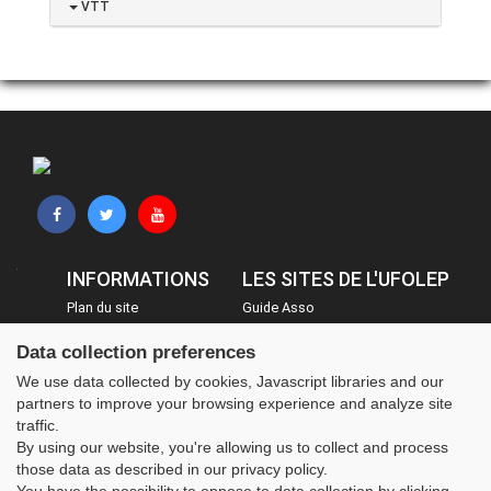
VTT
INFORMATIONS
LES SITES DE L'UFOLEP
Plan du site
Guide Asso
FAQ
Communication Asso
Data collection preferences
Mentions légales
Inscriptions évènements
We use data collected by cookies, Javascript libraries and our
Administration
partners to improve your browsing experience and analyze site
traffic.
By using our website, you're allowing us to collect and process
those data as described in our privacy policy.