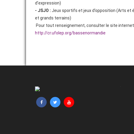
d’expression)
- JSJO :
Jeux sportifs et jeux d’opposition (Arts et 
CAMPAGNE 25/26
et grands terrains)
ACTIVITÉS SPORTIVES
Pour tout renseignement, consulter le site intern
http://cr.ufolep.org/bassenormandie
SPORTS NATURE
ACTIVITÉS THÉMATIQUES
FORMATION