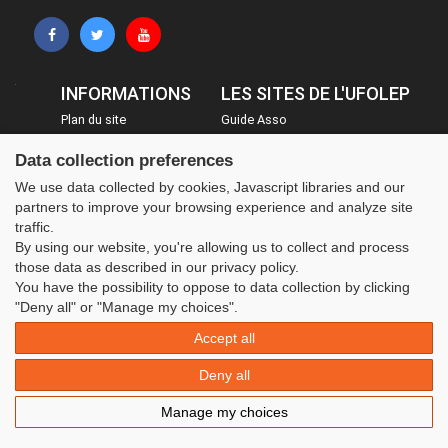
INFORMATIONS
LES SITES DE L'UFOLEP
Plan du site
Guide Asso
FAQ
Communication Asso
Data collection preferences
Mentions légales
Inscriptions évènements
We use data collected by cookies, Javascript libraries and our
Administration
partners to improve your browsing experience and analyze site
traffic.
By using our website, you're allowing us to collect and process
those data as described in our privacy policy.
You have the possibility to oppose to data collection by clicking
"Deny all" or "Manage my choices".
Accept all
Deny all
Manage my choices
© 2020 UFOLEP . All rights reserved | Design by
W3layouts.