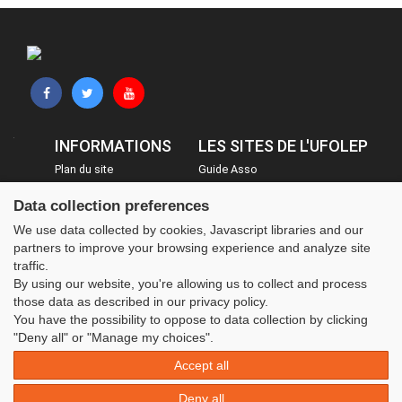
INFORMATIONS
LES SITES DE L'UFOLEP
Plan du site
Guide Asso
FAQ
Communication Asso
Data collection preferences
Mentions légales
Inscriptions évènements
We use data collected by cookies, Javascript libraries and our
Administration
partners to improve your browsing experience and analyze site
traffic.
By using our website, you're allowing us to collect and process
those data as described in our privacy policy.
You have the possibility to oppose to data collection by clicking
"Deny all" or "Manage my choices".
Accept all
Deny all