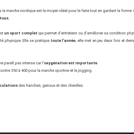
 la marche nordique est le moyen idéal pour le faire tout en gardant la forme. E
tous.
est
un sport complet
qui permet d’entretenir ou d’améliorer sa condition phy
ité physique. Elle se pratique
toute l’année
, elle met en jeu deux fois et de
ne paraît pas intense car l’
oxygénation est importante
.
ontre 350 à 400 pour la marche sportive et le jogging.
iculations
des hanches, genoux et des chevilles.