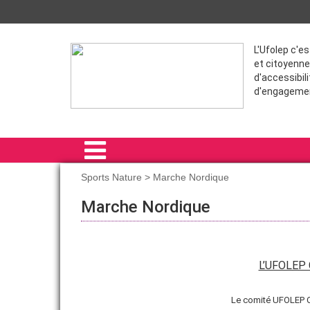
L'Ufolep c'e
et citoyenne
d'accessibili
d'engageme
Sports Nature > Marche Nordique
ACCUEIL
Marche Nordique
PRÉSENTATION
NOUS REJOINDRE
L’UFOLEP C
COMMUNICATION
Le comité UFOLEP C
SPORT SANTE