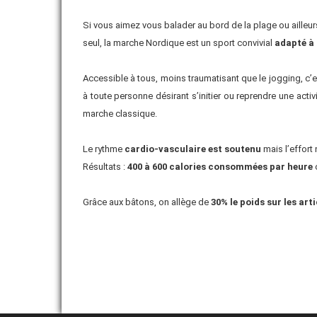
Si vous aimez vous balader au bord de la plage ou ailleurs
CAMPAGNE 25/26
seul, la marche Nordique est un sport convivial
adapté à 
ACTIVITÉS SPORTIVES
Accessible à tous, moins traumatisant que le jogging, c’
SPORTS NATURE
à toute personne désirant s’initier ou reprendre une activ
ACTIVITÉS THÉMATIQUES
marche classique.
FORMATION
Le rythme
cardio-vasculaire est soutenu
mais l’effort 
Résultats :
400 à 600 calories consommées par heure
c
Grâce aux bâtons, on allège de
30% le poids sur les art