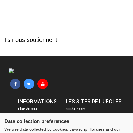
Ils nous soutiennent
INFORMATIONS
LES SITES DE L'UFOLEP
Plan du site
Guide Asso
FAQ
Communication Asso
Data collection preferences
Mentions légales
Inscriptions évènements
We use data collected by cookies, Javascript libraries and our
Administration