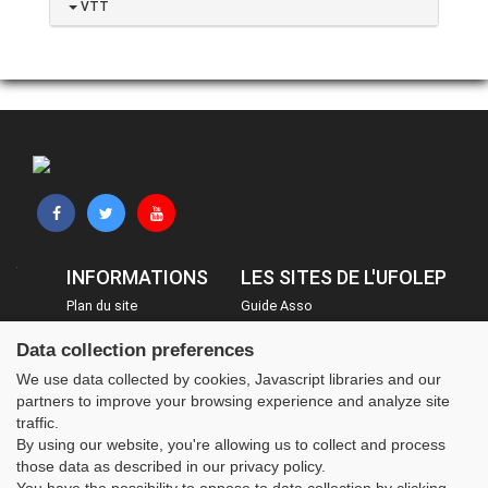
VTT
INFORMATIONS
LES SITES DE L'UFOLEP
Plan du site
Guide Asso
FAQ
Communication Asso
Data collection preferences
Mentions légales
Inscriptions évènements
We use data collected by cookies, Javascript libraries and our
Administration
partners to improve your browsing experience and analyze site
traffic.
By using our website, you're allowing us to collect and process
those data as described in our privacy policy.