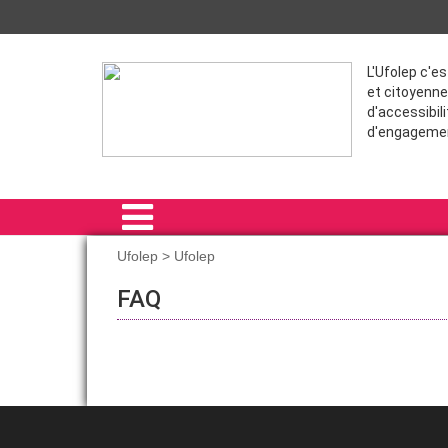
L'Ufolep c'e
et citoyenne
d'accessibili
d'engageme
Ufolep > Ufolep
ACCUEIL
FAQ
PRÉSENTATION
NOUS REJOINDRE
COMMUNICATION
SPORT SANTE