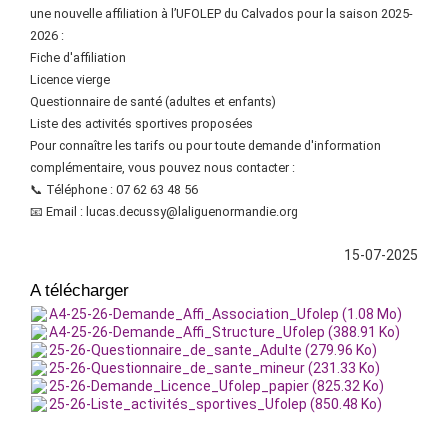
une nouvelle affiliation à l’UFOLEP du Calvados pour la saison 2025-
2026 :
Fiche d'affiliation
Licence vierge
Questionnaire de santé (adultes et enfants)
Liste des activités sportives proposées
Pour connaître les tarifs ou pour toute demande d'information
complémentaire, vous pouvez nous contacter :
📞 Téléphone : 07 62 63 48 56
📧 Email : lucas.decussy@laliguenormandie.org
15-07-2025
A télécharger
A4-25-26-Demande_Affi_Association_Ufolep (1.08 Mo)
A4-25-26-Demande_Affi_Structure_Ufolep (388.91 Ko)
25-26-Questionnaire_de_sante_Adulte (279.96 Ko)
25-26-Questionnaire_de_sante_mineur (231.33 Ko)
25-26-Demande_Licence_Ufolep_papier (825.32 Ko)
25-26-Liste_activités_sportives_Ufolep (850.48 Ko)