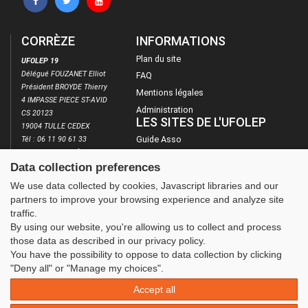
CORRÈZE
INFORMATIONS
Plan du site
UFOLEP 19
Délégué FOUZANET Elliot
FAQ
Président BROYDE Thierry
Mentions légales
4 IMPASSE PIECE ST-AVID
Administration
CS 20123
LES SITES DE L'UFOLEP
19004 TULLE CEDEX
Guide Asso
Tél : 06 11 90 61 33
E-mail : cd.19@ufolep.org
Communication Asso
Data collection preferences
https://cd.ufolep.org/correze
Inscriptions évènements
We use data collected by cookies, Javascript libraries and our
partners to improve your browsing experience and analyze site
traffic.
By using our website, you're allowing us to collect and process
those data as described in our privacy policy.
You have the possibility to oppose to data collection by clicking
"Deny all" or "Manage my choices".
Accept all