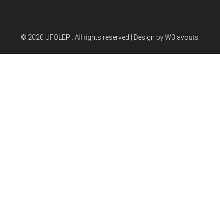
© 2020 UFOLEP . All rights reserved | Design by
W3layouts.