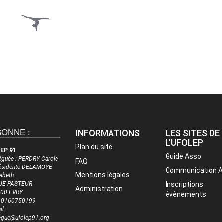
SONNE :
INFORMATIONS
LES SITES DE
L'UFOLEP
Plan du site
EP 91
Guide Asso
éguée : PERDRY Carole
FAQ
résidente DELAMOYE
Communication 
Mentions légales
sabeth
UE PASTEUR
Inscriptions
Administration
00 EVRY
évènements
 : 0160750199
l :
egue@ufolep91.org