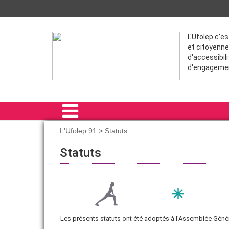
L'Ufolep c'e
et citoyenne
d'accessibili
d'engageme
L'Ufolep 91 > Statuts
ACCUEIL
Statuts
L'UFOLEP 91
NOS ACTIONS
FORMATIONS
Les présents statuts ont été adoptés à l'Assemblée Géné
VIE SPORTIVE