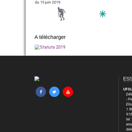
du
15 juin 2019.
VIE ASSOCIATIVE
ADHÉRER
A télécharger
Statuts 2019
ES
UFOL
Dél
- P
Eli
1 R
910
tel
emai
del