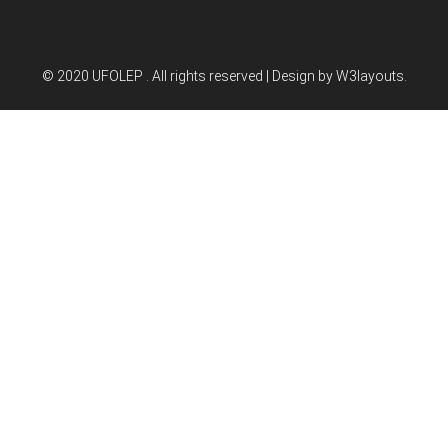
© 2020 UFOLEP . All rights reserved | Design by
W3layouts.