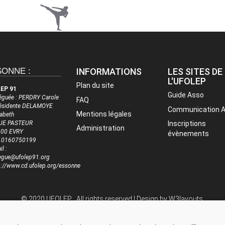
SONNE :
INFORMATIONS
LES SITES DE
L'UFOLEP
Plan du site
EP 91
Guide Asso
éguée : PERDRY Carole
FAQ
résidente DELAMOYE
Communication 
Mentions légales
sabeth
UE PASTEUR
Inscriptions
Administration
00 EVRY
évènements
 : 0160750199
l :
egue@ufolep91.org
p://www.cd.ufolep.org/essonne
© 2020 UFOLEP . All rights reserved | Design by
W3layouts.