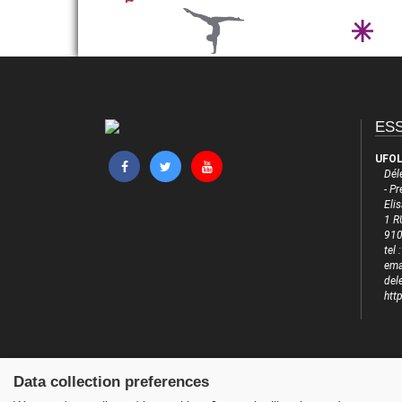
ES
UFOL
Dél
- P
Eli
1 R
910
tel
emai
del
htt
Data collection preferences