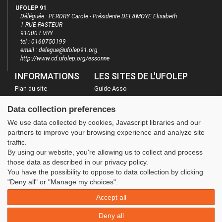
UFOLEP 91
Déléguée : PERDRY Carole - Présidente DELAMOYE Elisabeth
1 RUE PASTEUR
91000 EVRY
tel : 0160750199
email : delegue@ufolep91.org
http://www.cd.ufolep.org/essonne
INFORMATIONS
LES SITES DE L'UFOLEP
Plan du site
Guide Asso
FAQ
Communication Asso
Data collection preferences
Mentions légales
Inscriptions évènements
We use data collected by cookies, Javascript libraries and our
Administration
partners to improve your browsing experience and analyze site
traffic.
By using our website, you're allowing us to collect and process
those data as described in our privacy policy.
You have the possibility to oppose to data collection by clicking
"Deny all" or "Manage my choices".
Accept all
Deny all