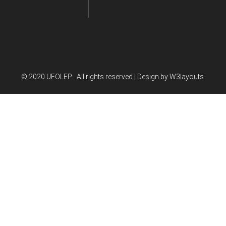
© 2020 UFOLEP . All rights reserved | Design by
W3layouts.