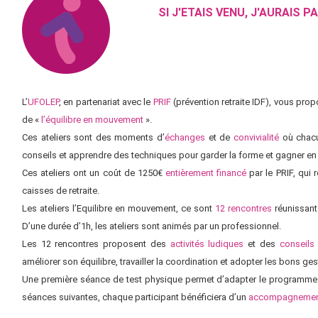
SI J'ETAIS VENU, J'AURAIS PA
L’
UFOLEP
, en partenariat avec le
PRIF
(prévention retraite IDF), vous prop
de «
l’équilibre en mouvement
».
Ces ateliers sont des moments d’
échanges
et de
convivialité
où chacu
conseils et apprendre des techniques pour garder la forme et gagner en
Ces ateliers ont un coût de 1250€
entièrement financé
par le PRIF, qui 
caisses de retraite.
Les ateliers l’Equilibre en mouvement, ce sont
12 rencontres
réunissant
D’une durée d’1h, les ateliers sont animés par un professionnel.
Les 12 rencontres proposent des
activités ludiques
et des
conseils
améliorer son équilibre, travailler la coordination et adopter les bons ge
Une première séance de test physique permet d’adapter le programme
séances suivantes, chaque participant bénéficiera d’un
accompagnemen