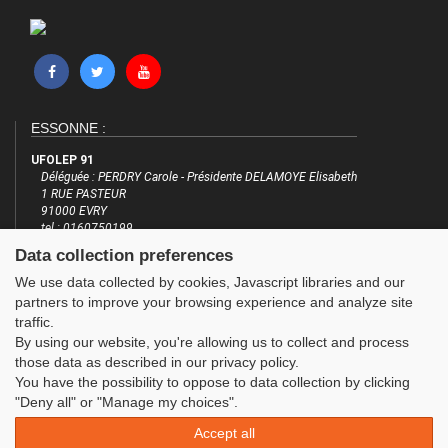
ESSONNE :
UFOLEP 91
Déléguée : PERDRY Carole - Présidente DELAMOYE Elisabeth
1 RUE PASTEUR
91000 EVRY
tel : 0160750199
email : delegue@ufolep91.org
Data collection preferences
http://www.cd.ufolep.org/essonne
We use data collected by cookies, Javascript libraries and our
INFORMATIONS
LES SITES DE L'UFOLEP
partners to improve your browsing experience and analyze site
traffic.
Plan du site
Guide Asso
By using our website, you're allowing us to collect and process
FAQ
Communication Asso
those data as described in our privacy policy.
Mentions légales
Inscriptions évènements
You have the possibility to oppose to data collection by clicking
Administration
"Deny all" or "Manage my choices".
Accept all