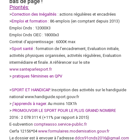
bas de page !
Priorités:
>
Correction des Inégalités
: actions régulières et encadrées
>
Emploi et formation :
86 emplois (en comptant depuis 2013)
Emploi Cnds : 12000X3
Emploi Cnds CIEC : 18000x3
Contrat d’apprentissage : 6000€ max
>
Sport santé
: formation de l'encadrement, Evaluation initiale,
activités physiques organisées, activités régulières, Evaluation
intermédiaire et finale. A référencer sur le site
www.santeparlesport.fr
>
pratiques féminines en QPV
>
SPORT ET HANDICAP.
Inscription des activités sur le handiguide
national www.handiguide.sport.gouv.fr
>
j'apprends à nager
. Au moins 10X1h
>
PROMOUVOIR LE SPORT POUR LE PLUS GRAND NOMBRE
2016 : 2 078 311 € (+11% par rapport à 2015)
E-subvention
compteasso.service-public.fr
Cerfa 12156*04
www.formulaires.modernisation.gouv.fr
Le dossier est à envoyer à l'adresse
ddcs91cnds2016@gmail.com