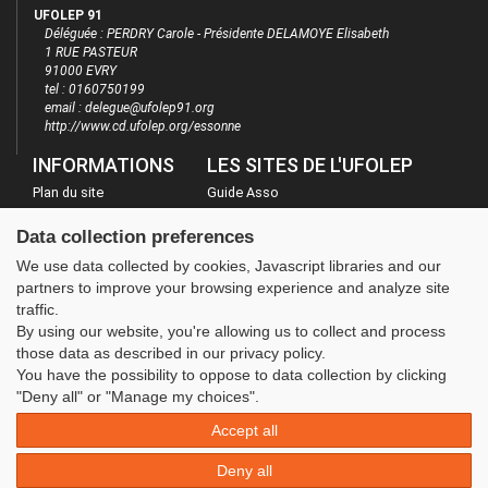
UFOLEP 91
Déléguée : PERDRY Carole - Présidente DELAMOYE Elisabeth
1 RUE PASTEUR
91000 EVRY
tel : 0160750199
email : delegue@ufolep91.org
http://www.cd.ufolep.org/essonne
INFORMATIONS
LES SITES DE L'UFOLEP
Plan du site
Guide Asso
FAQ
Communication Asso
Data collection preferences
Mentions légales
Inscriptions évènements
We use data collected by cookies, Javascript libraries and our
Administration
partners to improve your browsing experience and analyze site
traffic.
By using our website, you're allowing us to collect and process
those data as described in our privacy policy.
You have the possibility to oppose to data collection by clicking
"Deny all" or "Manage my choices".
Accept all
Deny all