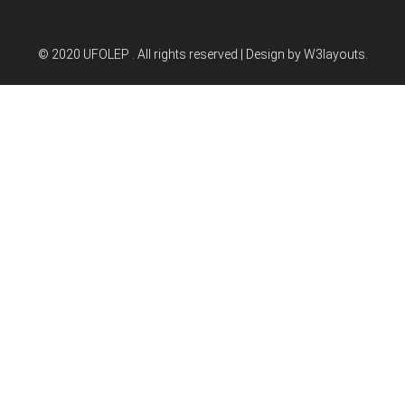
© 2020 UFOLEP . All rights reserved | Design by
W3layouts.