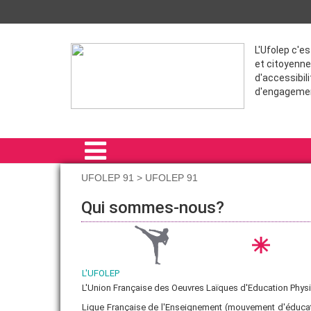
L'Ufolep c'e
et citoyenne
d'accessibili
d'engageme
UFOLEP 91 > UFOLEP 91
ACCUEIL
Qui sommes-nous?
L'UFOLEP 91
NOS ACTIONS
L'UFOLEP
FORMATIONS
L'Union Française des Oeuvres Laïques d'Education Physiq
Ligue Française de l'Enseignement (mouvement d'éducati
VIE SPORTIVE