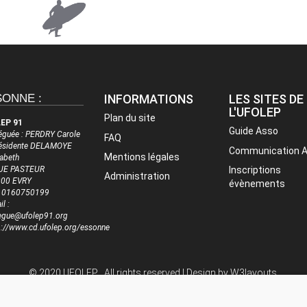
SONNE :
INFORMATIONS
LES SITES DE
L'UFOLEP
Plan du site
EP 91
Guide Asso
éguée : PERDRY Carole
FAQ
résidente DELAMOYE
Communication 
Mentions légales
sabeth
UE PASTEUR
Inscriptions
Administration
00 EVRY
évènements
 : 0160750199
l :
egue@ufolep91.org
p://www.cd.ufolep.org/essonne
© 2020 UFOLEP . All rights reserved | Design by
W3layouts.