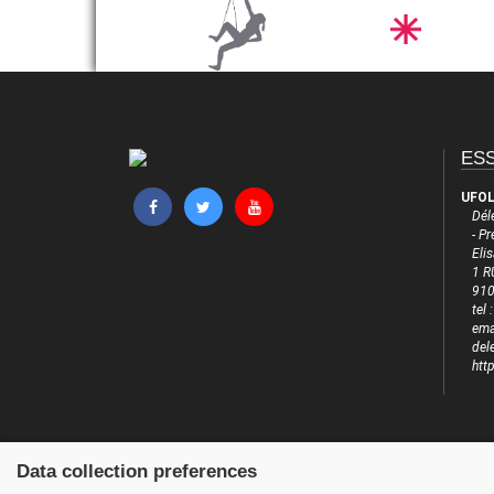
ES
UFOL
Dél
- P
Eli
1 R
910
tel
emai
del
htt
Data collection preferences