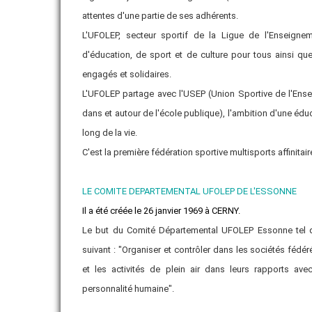
attentes d'une partie de ses adhérents.
VIE ASSOCIATIVE
L'UFOLEP, secteur sportif de la Ligue de l'Enseignem
ADHÉRER
d'éducation, de sport et de culture pour tous ainsi qu
engagés et solidaires.
L'UFOLEP partage avec l'USEP (Union Sportive de l'Ense
dans et autour de l'école publique), l'ambition d'une éduc
long de la vie.
C'est la première fédération sportive multisports affinitai
LE COMITE DEPARTEMENTAL UFOLEP DE L'ESSONNE
Il a été créée le 26 janvier 1969 à CERNY.
Le but du Comité Départemental UFOLEP Essonne tel qu'i
suivant : "Organiser et contrôler dans les sociétés fédér
et les activités de plein air dans leurs rapports a
personnalité humaine".