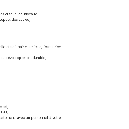
es et tous les niveaux,
espect des autres),
le-ci soit saine, amicale, formatrice
t au développement durable,
ment,
nales,
partement, avec un personnel à votre