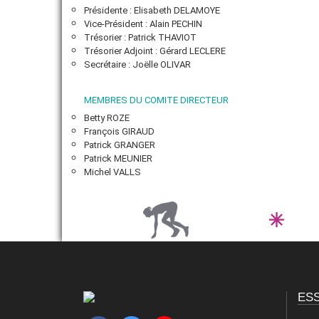
Présidente : Elisabeth DELAMOYE
Vice-Président : Alain PECHIN
VIE ASSOCIATIVE
Trésorier
: Patrick THAVIOT
Trésorier Adjoint : Gérard LECLERE
ADHÉRER
Secrétaire : Joëlle OLIVAR
MEMBRES DU COMITE DIRECTEUR
Betty ROZE
François GIRAUD
Patrick GRANGER
Patrick MEUNIER
Michel VALLS
ES