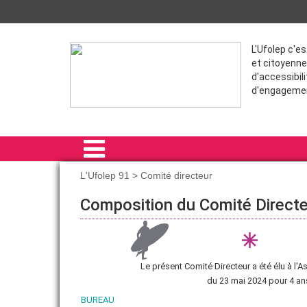
L'Ufolep c'e
et citoyenne
d'accessibili
d'engageme
L'Ufolep 91 > Comité directeur
ACCUEIL
Composition du Comité Direct
L'UFOLEP 91
NOS ACTIONS
Le présent Comité Directeur a été élu à l'
FORMATIONS
du 23 mai 2024 pour 4 an
BUREAU
VIE SPORTIVE