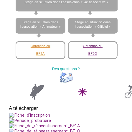
Des questions ?
A télécharger
Fiche_d'inscription
Période_probatoire
Fiche_de_réinvestissement_BF1A
Fiche_de_réinvestissement_BF1O