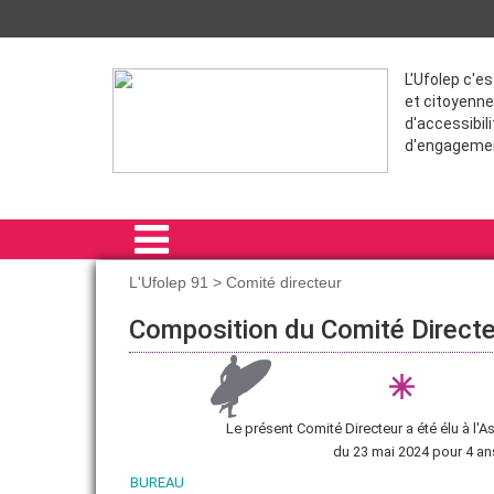
L'Ufolep c'e
et citoyenne
d'accessibili
d'engageme
L'Ufolep 91 > Comité directeur
ACCUEIL
Composition du Comité Direct
L'UFOLEP 91
NOS ACTIONS
Le présent Comité Directeur a été élu à l'
FORMATIONS
du 23 mai 2024 pour 4 an
BUREAU
VIE SPORTIVE