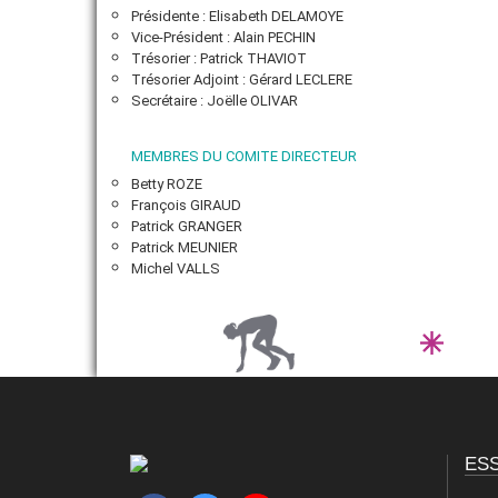
Présidente : Elisabeth DELAMOYE
Vice-Président : Alain PECHIN
VIE ASSOCIATIVE
Trésorier
: Patrick THAVIOT
Trésorier Adjoint : Gérard LECLERE
ADHÉRER
Secrétaire : Joëlle OLIVAR
MEMBRES DU COMITE DIRECTEUR
Betty ROZE
François GIRAUD
Patrick GRANGER
Patrick MEUNIER
Michel VALLS
ES