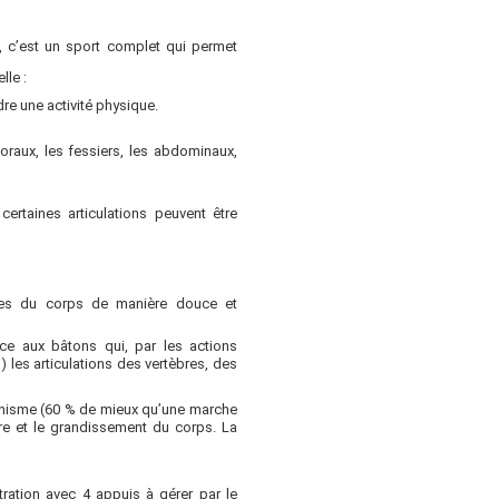
, c’est un sport complet qui permet
lle :
re une activité physique.
ctoraux, les fessiers, les abdominaux,
ertaines articulations peuvent être
ties du corps de manière douce et
âce aux bâtons qui, par les actions
 les articulations des vertèbres, des
rganisme (60 % de mieux qu’une marche
ure et le grandissement du corps. La
ntration avec 4 appuis à gérer par le