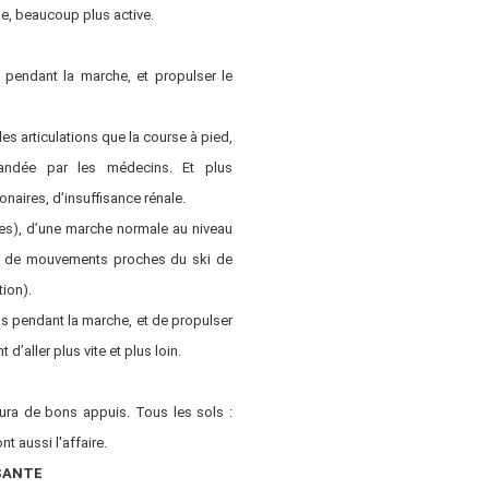
e, beaucoup plus active.
 pendant la marche, et propulser le
es articulations que la course à pied,
ndée par les médecins. Et plus
naires, d’insuffisance rénale.
bes), d’une marche normale au niveau
s) de mouvements proches du ski de
tion).
as pendant la marche, et de propulser
d’aller plus vite et plus loin.
 aura de bons appuis. Tous les sols :
t aussi l'affaire.
SANTE