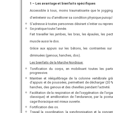
1 – Les avantage et bienfaits spécifiques
Accessible à tous, moins traumatisante que le jogging
d’entretenir ou d’améliorer sa condition physique puisqu’e
S'adresse à toutes personnes désirant s’initier ou reprend
Se pratique toute l'année.
Fait travailler les jambes, les bras, les épaules, les pe
muscle aussi le dos.
Grâce aux appuis sur les bâtons, les contraintes sur c
diminuées (genoux, hanches, dos).
Les bienfaits de la Marche Nordique:
Tonification du corps, en mobilisant toutes les par
progressive.
Maintien et rééquilibrage de la colonne vertébrale gr
d’appuis et de poussées, permettent de décharger (20 %)
hanches, des genoux et des chevilles pendant l’activité.
Facilitation de la respiration et de l’oxygénation de l’o
classique) et amélioration de l’endurance, par la post
cage thoracique est mieux ouverte.
Fortification des os.
Travail la coordination, la synchronisation et la conce