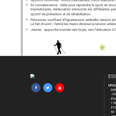
Sportifs confirmés : moins traumatisant, micro blessure, tr
En convalescence : idéal pour reprendre le sport en douce
traumatisante, rééducation (remuscle les différentes p
sportif de prévention et de réhabilitation.
Personnes souffrant d'hypertension artérielle: tension art
Le fait d’ouvrir / fermé les mains diminue la tension artérie
Jeunes : approche tournée vers le jeu, vers l’éducation à 
ES
UFOL
Dél
- P
Eli
1 R
910
tel