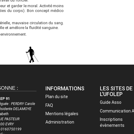
avail du foncier.
ur et garder le moral. Activité moins
arties du corps). Bon concept médico
érielle, mauvaise circulation du sang.
lle et améliore la fluidité sanguine.
l’environnement.
SONNE :
INFORMATIONS
LES SITES DE
L'UFOLEP
Plan du site
EP 91
Guide Asso
éguée : PERDRY Carole
FAQ
résidente DELAMOYE
Communication 
Mentions légales
sabeth
UE PASTEUR
Inscriptions
Administration
00 EVRY
évènements
 : 0160750199