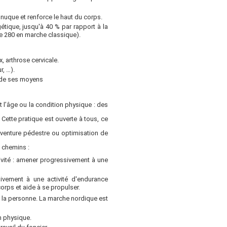
nuque et renforce le haut du corps.
tique, jusqu'à 40 % par rapport à la
re 280 en marche classique).
, arthrose cervicale.
r, …).
n de ses moyens
 l’âge ou la condition physique : des
 Cette pratique est ouverte à tous, ce
e. Aventure pédestre ou optimisation de
e chemins :
vité : amener progressivement à une
vement à une activité d'endurance
orps et aide à se propulser.
t la personne. La marche nordique est
n physique.