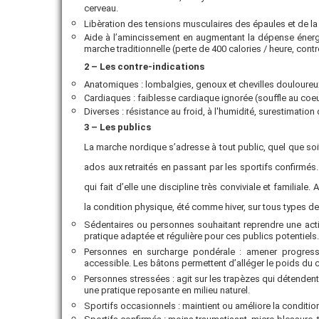
cerveau.
Libèration des tensions musculaires des épaules et de la 
Aide à l’amincissement en augmentant la dépense énergé
marche traditionnelle (perte de 400 calories / heure, cont
2 – Les contre-indications
Anatomiques : lombalgies, genoux et chevilles douloureux
Cardiaques : faiblesse cardiaque ignorée (souffle au coeu
Diverses : résistance au froid, à l'humidité, surestimatio
3 – Les publics
La marche nordique s’adresse à tout public, quel que soit
ados aux retraités en passant par les sportifs confirmés.
qui fait d’elle une discipline très conviviale et familial
la condition physique, été comme hiver, sur tous types d
Sédentaires ou personnes souhaitant reprendre une acti
pratique adaptée et régulière pour ces publics potentiels.
Personnes en surcharge pondérale : amener progressi
accessible. Les bâtons permettent d’alléger le poids du c
Personnes stressées : agit sur les trapèzes qui détenden
une pratique reposante en milieu naturel.
Sportifs occasionnels : maintient ou améliore la conditio