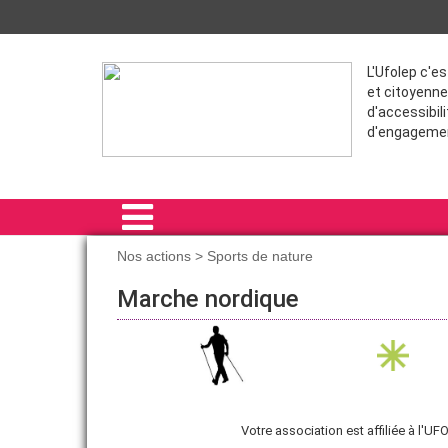
L'Ufolep c'e
et citoyenne
d'accessibili
d'engageme
Nos actions > Sports de nature
ACCUEIL
Marche nordique
L'UFOLEP 91
NOS ACTIONS
FORMATIONS
Votre association est affiliée à l
VIE SPORTIVE