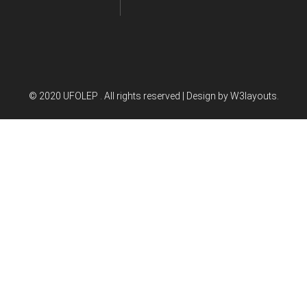
© 2020 UFOLEP . All rights reserved | Design by
W3layouts.