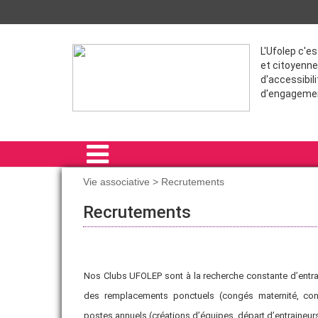
L'Ufolep c'e
et citoyenne
d'accessibili
d'engageme
Vie associative > Recrutements
ACCUEIL
Recrutements
L'UFOLEP 91
NOS ACTIONS
Nos Clubs UFOLEP sont à la recherche constante d’entra
FORMATIONS
des remplacements ponctuels (congés maternité, con
postes annuels (créations d’équipes, départ d’entraineurs,
VIE SPORTIVE