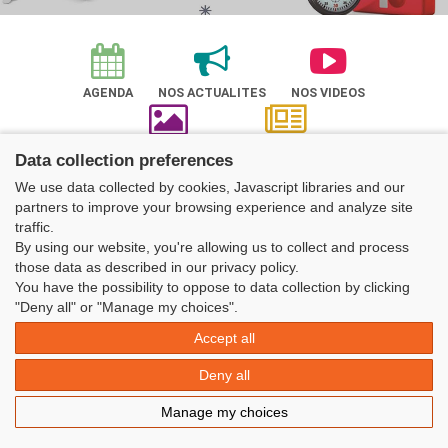
AGENDA
NOS ACTUALITES
NOS VIDEOS
ALBUM PHOTOS
NOTRE REVUE
Data collection preferences
Nos actualités
We use data collected by cookies, Javascript libraries and our
partners to improve your browsing experience and analyze site
traffic.
By using our website, you're allowing us to collect and process
those data as described in our privacy policy.
You have the possibility to oppose to data collection by clicking
Découvrir l'UFOLEP
"Deny all" or "Manage my choices".
Accept all
Deny all
NOS SERVICES
ADHÉRENTS
Manage my choices