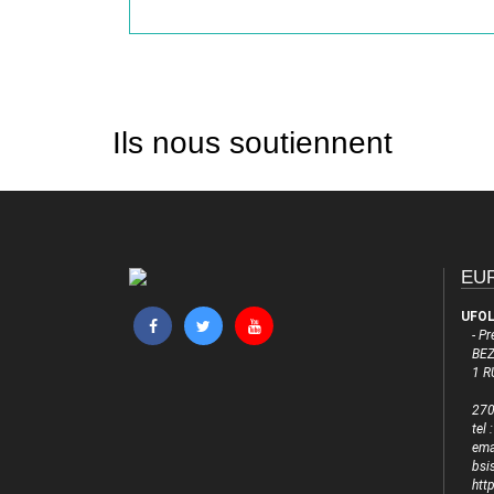
Ils nous soutiennent
EUR
UFOL
- P
BE
1 R
27
tel
emai
bsi
htt