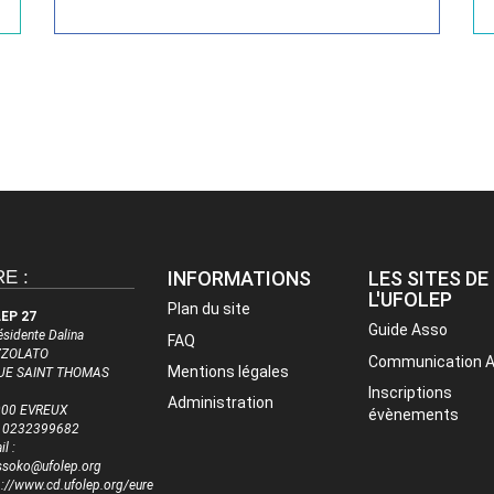
E :
INFORMATIONS
LES SITES DE
L'UFOLEP
Plan du site
EP 27
Guide Asso
résidente Dalina
FAQ
ZZOLATO
Communication 
Mentions légales
UE SAINT THOMAS
Inscriptions
Administration
000 EVREUX
évènements
 : 0232399682
l :
ssoko@ufolep.org
p://www.cd.ufolep.org/eure