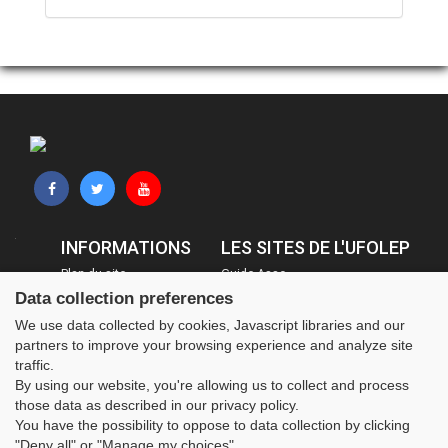
INFORMATIONS
LES SITES DE L'UFOLEP
Plan du site
Guide Asso
Data collection preferences
FAQ
Communication Asso
Mentions légales
Inscriptions évènements
We use data collected by cookies, Javascript libraries and our
partners to improve your browsing experience and analyze site
Administration
traffic.
By using our website, you're allowing us to collect and process
those data as described in our privacy policy.
You have the possibility to oppose to data collection by clicking
"Deny all" or "Manage my choices".