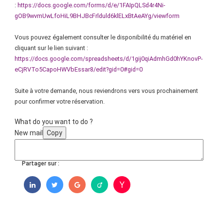
:
https://docs.google.com/forms/d/e/1FAIpQLSd4r4Ni-
gOB9wvmUwLfoHiL9BHJBcFrlduld6klELxBtAeAYg/viewform
Vous pouvez également consulter le disponibilité du matériel en
cliquant sur le lien suivant :
https://docs.google.com/spreadsheets/d/1gij0qiAdmhGd0hYKnovP-
eCjRVTo5CapoHWVbEssar8/edit?gid=0#gid=0
Suite à votre demande, nous reviendrons vers vous prochainement
pour confirmer votre réservation.
What do you want to do ?
New mail
Copy
Partager sur :