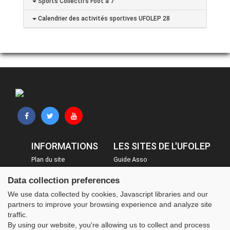
Sports Collectifs Foot à 7
Calendrier des activités sportives UFOLEP 28
INFORMATIONS
LES SITES DE L'UFOLEP
Plan du site
Guide Asso
FAQ
Communication Asso
Data collection preferences
Mentions légales
Inscriptions évènements
We use data collected by cookies, Javascript libraries and our
Administration
partners to improve your browsing experience and analyze site
traffic.
By using our website, you're allowing us to collect and process