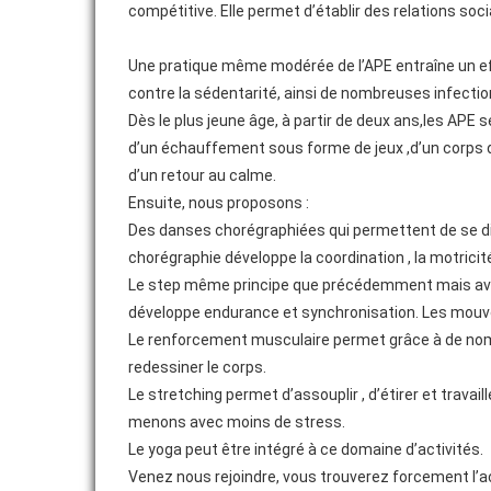
compétitive. Elle permet d’établir des relations soc
ADHÉRER
Une pratique même modérée de l’APE entraîne un eff
ACTUALITÉS
contre la sédentarité, ainsi de nombreuses infection
Dès le plus jeune âge, à partir de deux ans,les APE
MAISON SPORT SANTÉ UFOLEP 28
d’un échauffement sous forme de jeux ,d’un corps 
d’un retour au calme.
Ensuite, nous proposons :
Des danses chorégraphiées qui permettent de se dive
chorégraphie développe la coordination , la motricit
Le step même principe que précédemment mais avec 
développe endurance et synchronisation. Les mouvem
Le renforcement musculaire permet grâce à de nombr
redessiner le corps.
Le stretching permet d’assouplir , d’étirer et travail
menons avec moins de stress.
Le yoga peut être intégré à ce domaine d’activités.
Venez nous rejoindre, vous trouverez forcement l’ac