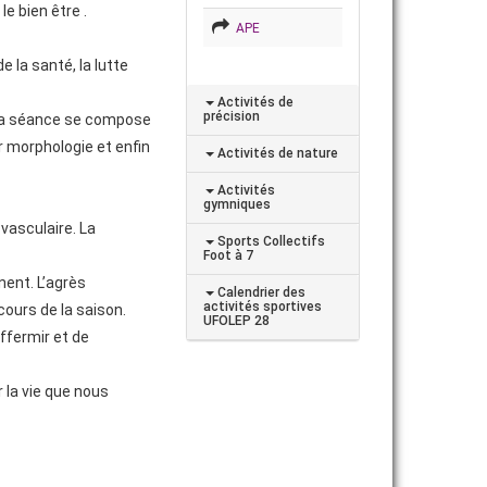
e bien être .
APE
 la santé, la lutte
Activités de
précision
; la séance se compose
 morphologie et enfin
Activités de nature
Activités
gymniques
vasculaire. La
Sports Collectifs
Foot à 7
ent. L’agrès
Calendrier des
activités sportives
ours de la saison.
UFOLEP 28
ffermir et de
r la vie que nous