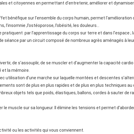
iales et citoyennes en permettant d’entretenir, améliorer et dynamiser l
et bénéfique sur l’ensemble du corps humain, permet l'amélioration de
s, l’insomnie ,l’ostéoporose, l’obésité, les douleurs…
 se pratiquent par l’apprentissage du corps sur terre et dans l’espace 
de séance par un circuit composé de nombreux agrès aménagés à leur
rtir, de s’assouplir, de se muscler et d’augmenter la capacité cardio 
é et la mémoire.
utilisation d’une marche sur laquelle montées et descentes s’altern
ents sont de plus en plus rapides et de plus en plus techniques au c
eux objets tels que poids, élastiques, ballons, cordes à sauter de ra
ler le muscle sur sa longueur. Il élimine les tensions et permet d’aborde
tivité ou les activités qui vous conviennent.