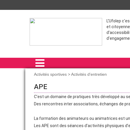
L'Ufolep c'e
et citoyenne
d'accessibili
d'engageme
Activités sportives > Activités d'entretien
ACCUEIL
APE
VIE ASSOCIATIVE
C’est un domaine de pratiques très développé au se
Des rencontres inter associations, échanges de pr
ACTIVITÉS SPORTIVES
THÉMATIQUES
La formation des animateurs ou animatrices est un
Les APE sont des séances d’activités physiques d’en
FORMATION