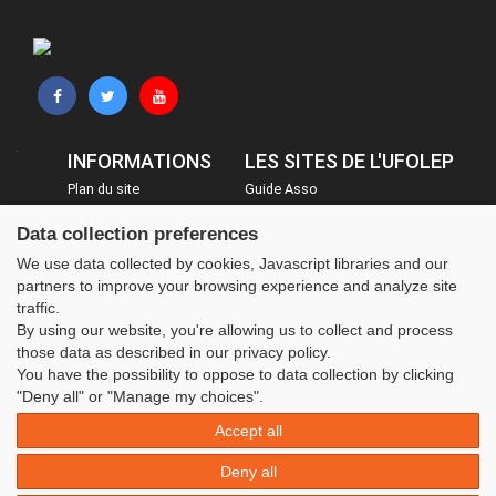
INFORMATIONS
LES SITES DE L'UFOLEP
Plan du site
Guide Asso
FAQ
Communication Asso
Data collection preferences
Mentions légales
Inscriptions évènements
We use data collected by cookies, Javascript libraries and our
Administration
partners to improve your browsing experience and analyze site
traffic.
By using our website, you're allowing us to collect and process
those data as described in our privacy policy.
You have the possibility to oppose to data collection by clicking
"Deny all" or "Manage my choices".
Accept all
Deny all