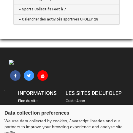
Sports Collectifs Foot à 7
Calendrier des activités sportives UFOLEP 28
INFORMATIONS
LES SITES DE L'UFOLEP
Plan du site
Guide Asso
FAQ
Communication Asso
Data collection preferences
Mentions légales
Inscriptions évènements
We use data collected by cookies, Javascript libraries and our
Administration
partners to improve your browsing experience and analyze site
traffic.