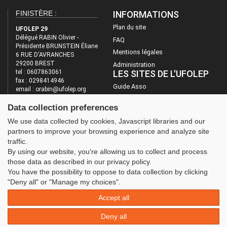
FINISTÈRE :
INFORMATIONS
Plan du site
UFOLEP 29
Délégué RABIN Olivier -
FAQ
Présidente BRUNSTEIN Éliane
Mentions légales
6 RUE D'AVRANCHES
29200 BREST
Administration
LES SITES DE L'UFOLEP
tel : 0607863061
fax : 0298414946
Guide Asso
email : orabin@ufolep.org
https://cd.ufolep.org/finistere
Communication Asso
Data collection preferences
Inscriptions évènements
We use data collected by cookies, Javascript libraries and our
partners to improve your browsing experience and analyze site
traffic.
By using our website, you're allowing us to collect and process
those data as described in our privacy policy.
You have the possibility to oppose to data collection by clicking
"Deny all" or "Manage my choices".
Accept all
Deny all