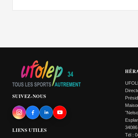
HÉR
UFOL
Direc
SUIVEZ-NOUS
Prési
Maiso
"Nels
Esplan
34086
LIENS UTILES
Tél : 