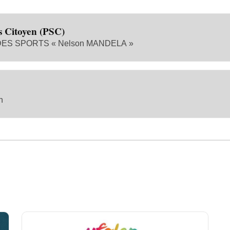
s Citoyen (PSC)
S SPORTS « Nelson MANDELA »
n