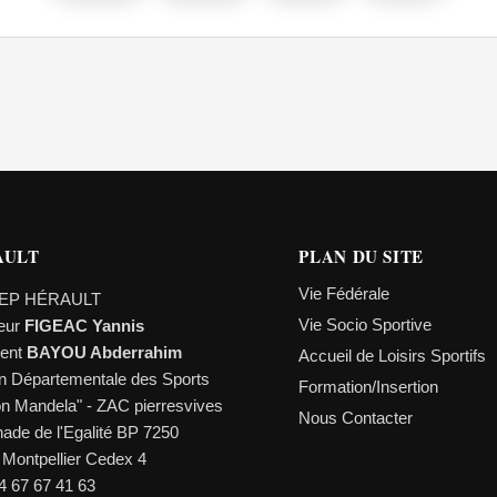
AULT
PLAN DU SITE
Vie Fédérale
EP HÉRAULT
Vie Socio Sportive
teur
FIGEAC Yannis
dent
BAYOU Abderrahim
Accueil de Loisirs Sportifs
n Départementale des Sports
Formation/Insertion
on Mandela" - ZAC pierresvives
Nous Contacter
ade de l'Egalité BP 7250
 Montpellier Cedex 4
04 67 67 41 63