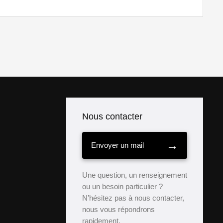
Nous contacter
→
Envoyer un mail
Une question, un renseignement
ou un besoin particulier ?
N’hésitez pas à nous contacter,
nous vous répondrons
rapidement.