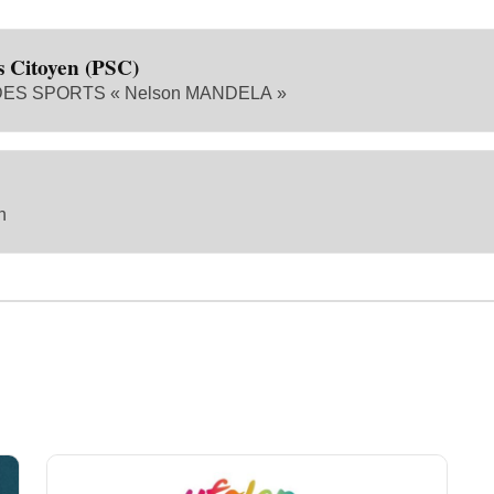
s Citoyen (PSC)
S SPORTS « Nelson MANDELA »
n