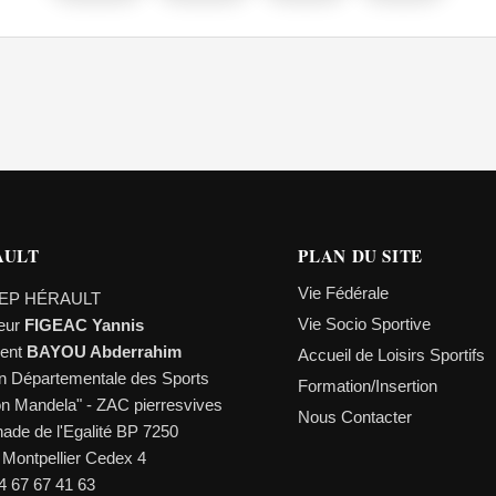
AULT
PLAN DU SITE
Vie Fédérale
EP HÉRAULT
Vie Socio Sportive
teur
FIGEAC Yannis
dent
BAYOU Abderrahim
Accueil de Loisirs Sportifs
n Départementale des Sports
Formation/Insertion
on Mandela" - ZAC pierresvives
Nous Contacter
ade de l'Egalité BP 7250
 Montpellier Cedex 4
04 67 67 41 63