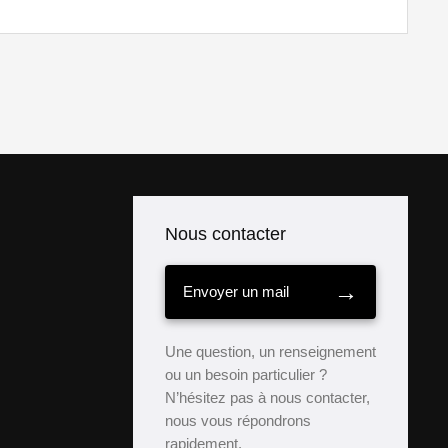
Nous contacter
→
Envoyer un mail
Une question, un renseignement
ou un besoin particulier ?
N’hésitez pas à nous contacter,
nous vous répondrons
rapidement.