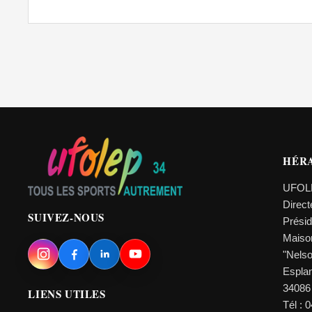
HÉR
UFOL
Direc
SUIVEZ-NOUS
Prési
Maiso
"Nels
Esplan
34086
LIENS UTILES
Tél : 