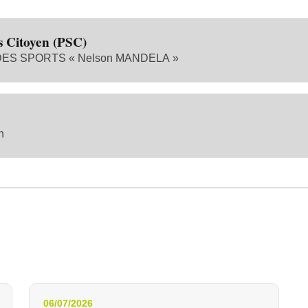
s Citoyen (PSC)
S SPORTS « Nelson MANDELA »
n
06/07/2026