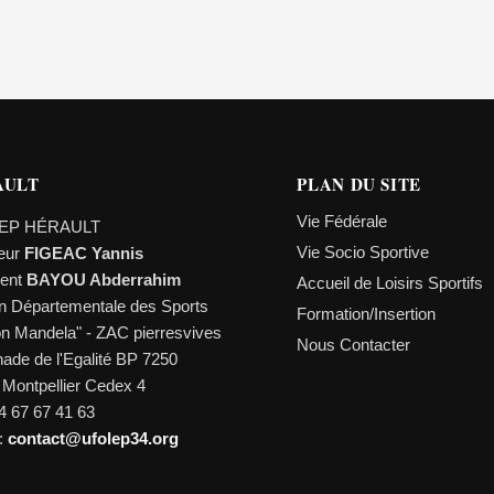
AULT
PLAN DU SITE
Vie Fédérale
EP HÉRAULT
Vie Socio Sportive
teur
FIGEAC Yannis
dent
BAYOU Abderrahim
Accueil de Loisirs Sportifs
n Départementale des Sports
Formation/Insertion
on Mandela" - ZAC pierresvives
Nous Contacter
ade de l'Egalité BP 7250
 Montpellier Cedex 4
04 67 67 41 63
 :
contact@ufolep34.org