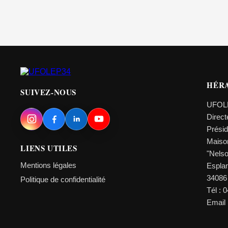
HÉR
SUIVEZ-NOUS
UFOL
Direc
Prési
Maiso
LIENS UTILES
"Nels
Mentions légales
Esplan
34086
Politique de confidentialité
Tél : 
Email