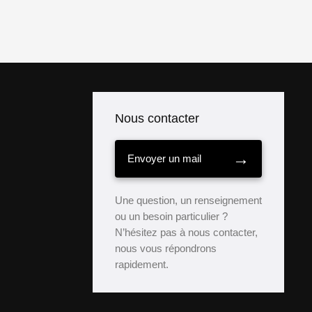
Nous contacter
→
Envoyer un mail
Une question, un renseignement
ou un besoin particulier ?
N’hésitez pas à nous contacter,
nous vous répondrons
rapidement.