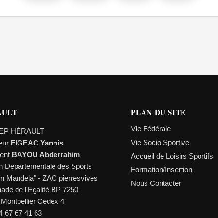
AULT
PLAN DU SITE
Vie Fédérale
EP HÉRAULT
Vie Socio Sportive
teur
FIGEAC Yannis
dent
BAYOU Abderrahim
Accueil de Loisirs Sportifs
n Départementale des Sports
Formation/Insertion
on Mandela" - ZAC pierresvives
Nous Contacter
ade de l'Egalité BP 7250
 Montpellier Cedex 4
04 67 67 41 63