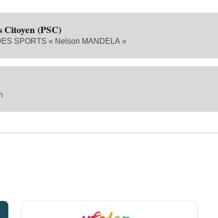
s Citoyen (PSC)
S SPORTS « Nelson MANDELA »
n