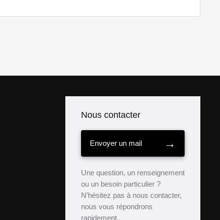
Nous contacter
→
Envoyer un mail
Une question, un renseignement
ou un besoin particulier ?
N’hésitez pas à nous contacter,
nous vous répondrons
rapidement.