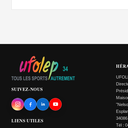
HÉR
UFOL
Direc
SUIVEZ-NOUS
Prési
Maiso
"Nels
Esplan
34086
LIENS UTILES
Tél : 