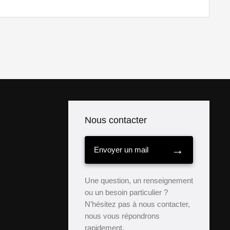
Nous contacter
→
Envoyer un mail
Une question, un renseignement
ou un besoin particulier ?
N’hésitez pas à nous contacter,
nous vous répondrons
rapidement.