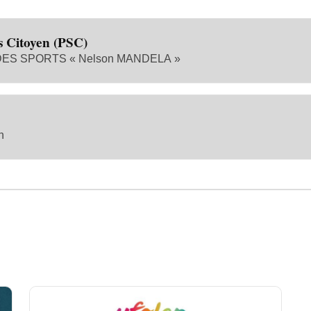
s Citoyen (PSC)
S SPORTS « Nelson MANDELA »
n