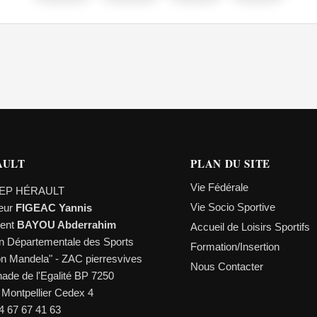
AULT
PLAN DU SITE
Vie Fédérale
EP HÉRAULT
Vie Socio Sportive
teur
FIGEAC Yannis
dent
BAYOU Abderrahim
Accueil de Loisirs Sportifs
n Départementale des Sports
Formation/Insertion
on Mandela" - ZAC pierresvives
Nous Contacter
ade de l'Egalité BP 7250
 Montpellier Cedex 4
04 67 67 41 63