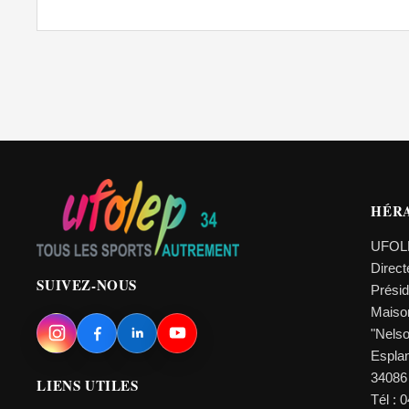
HÉR
UFOL
Direc
SUIVEZ-NOUS
Prési
Maiso
"Nels
Esplan
34086
LIENS UTILES
Tél : 